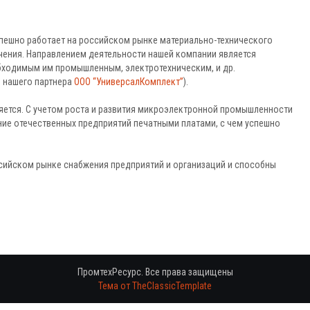
успешно работает на российском рынке материально-технического
чения. Направлением деятельности нашей компании является
бходимым им промышленным, электротехническим, и др.
е нашего партнера
ООО “УниверсалКомплект”
).
ется. С учетом роста и развития микроэлектронной промышленности
ие отечественных предприятий печатными платами, с чем успешно
сийском рынке снабжения предприятий и организаций и способны
ПромтехРесурс. Все права защищены
Тема от TheClassicTemplate